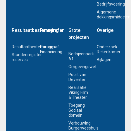
Bedrijfsvoering
Algemene
dekkingsmiddelen
Resultaatbestemming
Paragrafen
Grote
Overige
projecten
Resultaatbestemming
Paragraaf
Onderzoek
Financiering
Rekenkamer
Bedrijvenpark
Standenregister
A1
reserves
Bijlagen
Omgevingswet
Poort van
Deventer
Realisatie
Viking Film
& Theater
Toegang
Sociaal
domein
Verbouwing
Burgerweeshuis