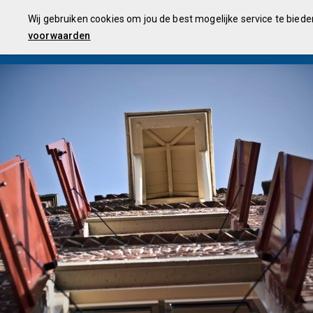
Algemeen
Financiële uitkomsten
Monitor
Programma's
Wij gebruiken cookies om jou de best mogelijke service te bied
3e Kwartaalrapportage 2019
voorwaarden