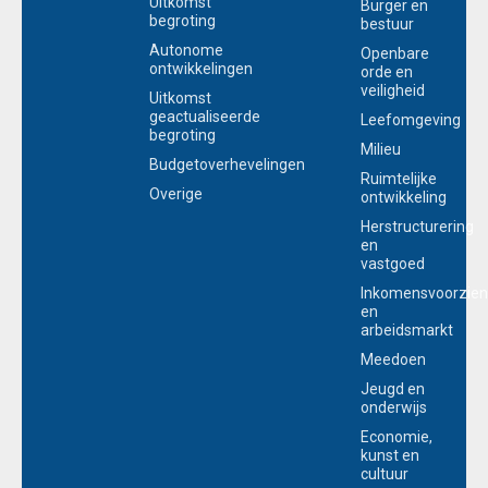
Uitkomst
Burger en
begroting
bestuur
Autonome
Openbare
ontwikkelingen
orde en
veiligheid
Uitkomst
geactualiseerde
Leefomgeving
begroting
Milieu
Budgetoverhevelingen
Ruimtelijke
Overige
ontwikkeling
Herstructurering
en
vastgoed
Inkomensvoorzien
en
arbeidsmarkt
Meedoen
Jeugd en
onderwijs
Economie,
kunst en
cultuur